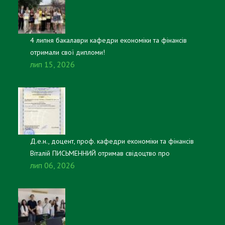
4 липня бакалаври кафедри економіки та фінансів
отримали свої дипломи!
лип 15, 2026
Д.е.н., доцент, проф. кафедри економіки та фінансів
Віталій ПИСЬМЕННИЙ отримав свідоцтво про
лип 06, 2026
реєстрацію авторського права на настільну гру
«Платники та казнокради».