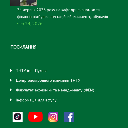
24 червня 2026 року на кафедрі економіки та
фінансів відбувся атестаційний екзамен здобувачів
чер 24, 2026
першого (бакалаврського) рівня вищої освіти, які
навчаються за освітньо-професійною програмою
«Підприємництво, торгівля та біржова діяльність».
ПОСИЛАННЯ
ТНТУ ім. І. Пулюя
Центр електронного навчання ТНТУ
Факультет економіки та менеджменту (ФЕМ)
Інформація для вступу