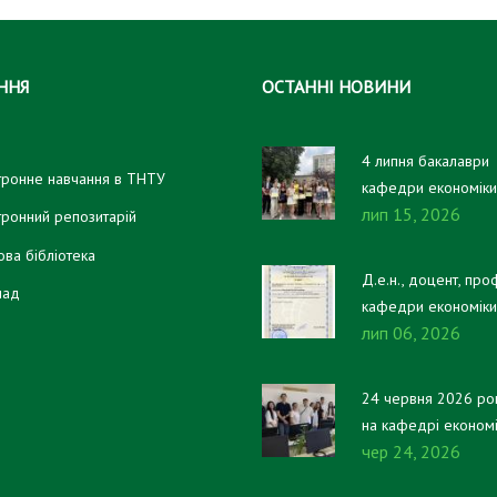
ННЯ
ОСТАННІ НОВИНИ
4 липня бакалаври
тронне навчання в ТНТУ
кафедри економіки
лип 15, 2026
фінансів отримали 
тронний репозитарій
дипломи!
ова бібліотека
Д.е.н., доцент, про
лад
кафедри економіки
лип 06, 2026
фінансів Віталій
ПИСЬМЕННИЙ отри
свідоцтво про
24 червня 2026 ро
реєстрацію авторсь
на кафедрі економ
права на настільну 
чер 24, 2026
та фінансів відбувс
«Платники та
атестаційний екзам
казнокради».