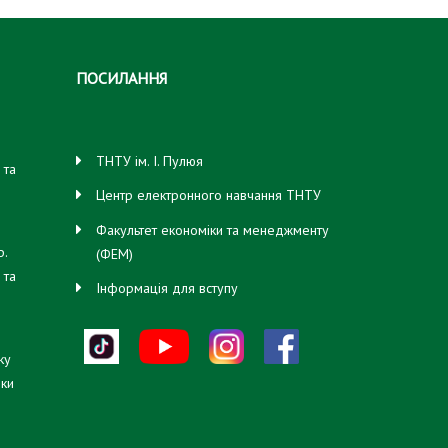
ПОСИЛАННЯ
ТНТУ ім. І. Пулюя
 та
свої
Центр електронного навчання ТНТУ
Факультет економіки та менеджменту
ф.
(ФЕМ)
 та
Інформація для вступу
мав
ку
кого
іки
гру
я
ен