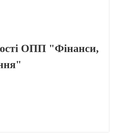
ності ОПП "Фінанси,
ання"