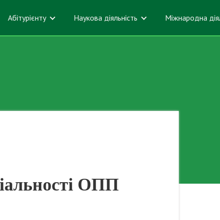
Абітурієнту
Наукова діяльність
Міжнародна дія
ціальності ОПП