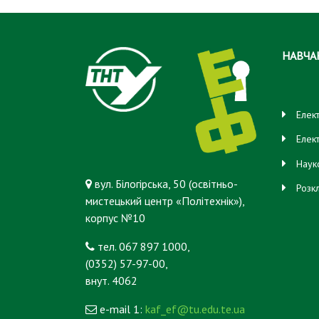
НАВЧА
Елек
Елек
Наук
вул. Білогірська, 50 (освітньо-
Розк
мистецький центр «Політехнік»),
корпус №10
тел. 067 897 1000,
(0352) 57-97-00,
внут. 4062
e-mail 1:
kaf_ef@tu.edu.te.ua