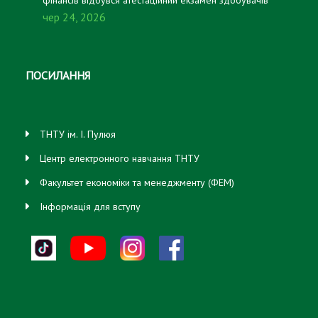
чер 24, 2026
першого (бакалаврського) рівня вищої освіти, які
навчаються за освітньо-професійною програмою
«Підприємництво, торгівля та біржова діяльність».
ПОСИЛАННЯ
ТНТУ ім. І. Пулюя
Центр електронного навчання ТНТУ
Факультет економіки та менеджменту (ФЕМ)
Інформація для вступу