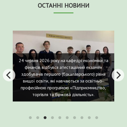
ОСТАННІ НОВИНИ
ономіки та
екзамен
го) рівня
світньо-
10 червня 2026 року відбувся захист
мництво,
дисертаційної роботи аспіранта кафедри
ь».
економіки та фінансів – Олександра КУРАХА!