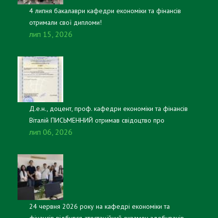
4 липня бакалаври кафедри економіки та фінансів
отримали свої дипломи!
лип 15, 2026
Д.е.н., доцент, проф. кафедри економіки та фінансів
Віталій ПИСЬМЕННИЙ отримав свідоцтво про
лип 06, 2026
реєстрацію авторського права на настільну гру
«Платники та казнокради».
24 червня 2026 року на кафедрі економіки та
фінансів відбувся атестаційний екзамен здобувачів