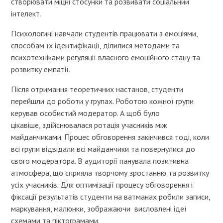
створювати міцні стосунки та розвивати соціальний
інтелект.
Психологині навчали студентів працювати з емоціями,
способам їх ідентифікації, ділилися методами та
психотехніками регуляції власного емоційного стану та
розвитку емпатії.
Після отримання теоретичних настанов, студенти
перейшли до роботи у групах. Роботою кожної групи
керував особистий модератор. А щоб було
цікавіше, здійснювалася ротація учасників між
майданчиками. Процес обговорення закінчився тоді, коли
всі групи відвідали всі майданчики та повернулися до
свого модератора. В аудиторії панувала позитивна
атмосфера, що сприяла творчому зростанню та розвитку
усіх учасників. Для оптимізації процесу обговорення і
фіксації результатів студенти на ватманах робили записи,
маркування, малюнки, зображаючи висловлені ідеї
схемами та піктограмами.