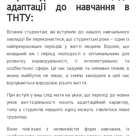
адаптації до навчання в
ТНТУ:
Вітання студентам, які вступили до нашого навчального
закладу! Ви переконаєтеся, що студентські роки – один із
найпрекрасніших періодів у житті людини. Відомо, що
юнацький вік і період молодості є оптимальними для
розвитку індивідуальності, її інтелектуальної та
особистісної сфери. Це час задумів та сміливих планів, в
якому майбутнє не лякає, а темпи закладені в цей час
відчуваються впродовж усього життя.
При вступі у виш слід мати на увазі, що перехід до нових
умов життєдіяльності носить адаптаційний характер,
тому у студентів першого курсу можуть з’являтися певні
труднощі.
Вони пов’язані з незвичністю форм навчання, із
необхідністю самому організовувати власну діяльність, із