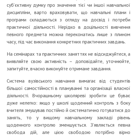
суб’єктивну думку про значення тієї чи іншої навчальної
дисципліни, варто враховувати, що навчальні плани і
програми складаються з огляду на досвід і потреби
практичної діяльності. Нерідко в доцільності вивчення
певного предмета можна переконатись лише з плином
часу, під час виконання конкретних практичних завдань.
На семінарах та практичних заняттях не відсиджуйтеся, а
виявляйте свою активність – доповідайте, уточнюйте,
запитуйте, вчасно виконуйте отримане завдання.
Система вузівського навчання вимагає від студентів
більшої самостійності в плануванні та організації власної
діяльності. Вчорашньому школяреві зробити це буває
дуже нелегко: якщо у школі щоденний контроль з боку
вчителя змушував постійно й систематично готуватися до
занять, то у вищому навчальному закладі рівень
щоденного контролю зменшується. З’являється певна
свобода дій, але цією свободою потрібно вірно