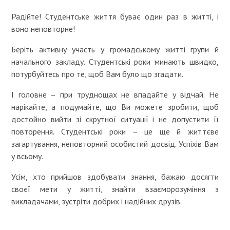
Радійте! Студентське життя буває один раз в житті, і
воно неповторне!
Беріть активну участь у громадському житті групи й
начального закладу. Студентські роки минають швидко,
потурбуйтесь про те, щоб Вам було що згадати.
І головне – при труднощах не впадайте у відчай. Не
нарікайте, а подумайте, що Ви можете зробити, щоб
достойно вийти зі скрутної ситуації і не допустити її
повторення. Студентські роки – це ще й життєве
загартування, неповторний особистий досвід. Успіхів Вам
у всьому.
Усім, хто прийшов здобувати знання, бажаю досягти
своєї мети у житті, знайти взаєморозуміння з
викладачами, зустріти добрих і надійних друзів.