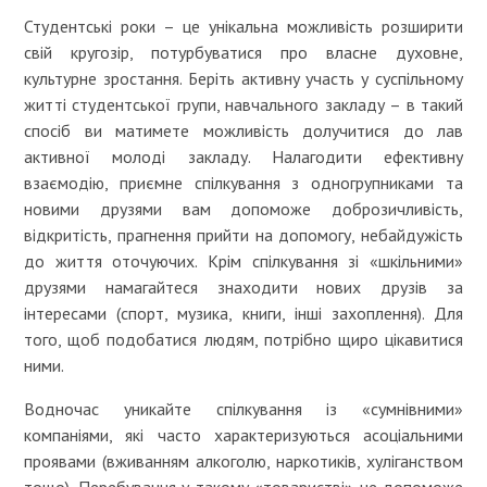
Студентські роки – це унікальна можливість розширити
свій кругозір, потурбуватися про власне духовне,
культурне зростання. Беріть активну участь у суспільному
житті студентської групи, навчального закладу – в такий
спосіб ви матимете можливість долучитися до лав
активної молоді закладу. Налагодити ефективну
взаємодію, приємне спілкування з одногрупниками та
новими друзями вам допоможе доброзичливість,
відкритість, прагнення прийти на допомогу, небайдужість
до життя оточуючих. Крім спілкування зі «шкільними»
друзями намагайтеся знаходити нових друзів за
інтересами (спорт, музика, книги, інші захоплення). Для
того, щоб подобатися людям, потрібно щиро цікавитися
ними.
Водночас уникайте спілкування із «сумнівними»
компаніями, які часто характеризуються асоціальними
проявами (вживанням алкоголю, наркотиків, хуліганством
тощо). Перебування у такому «товаристві» не допоможе