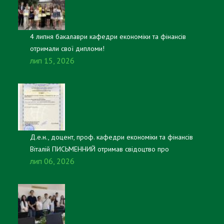
4 липня бакалаври кафедри економіки та фінансів
отримали свої дипломи!
лип 15, 2026
Д.е.н., доцент, проф. кафедри економіки та фінансів
Віталій ПИСЬМЕННИЙ отримав свідоцтво про
лип 06, 2026
реєстрацію авторського права на настільну гру
«Платники та казнокради».