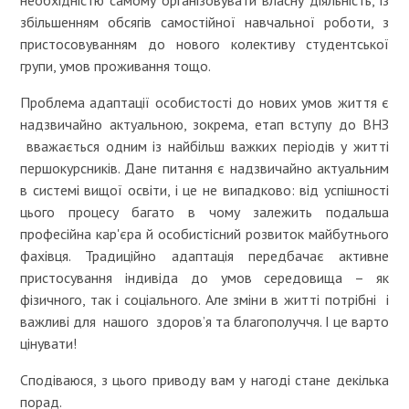
збільшенням обсягів самостійної навчальної роботи, з
пристосовуванням до нового колективу студентської
групи, умов проживання тощо.
Проблема адаптації особистості до нових умов життя є
надзвичайно актуальною, зокрема, етап вступу до ВНЗ
вважається одним із найбільш важких періодів у житті
першокурсників. Дане питання є надзвичайно актуальним
в системі вищої освіти, і це не випадково: від успішності
цього процесу багато в чому залежить подальша
професійна кар'єра й особистісний розвиток майбутнього
фахівця. Традиційно адаптація передбачає активне
пристосування індивіда до умов середовища – як
фізичного, так і соціального. Але зміни в житті потрібні і
важливі для нашого здоров’я та благополуччя. І це варто
цінувати!
Сподіваюся, з цього приводу вам у нагоді стане декілька
порад.