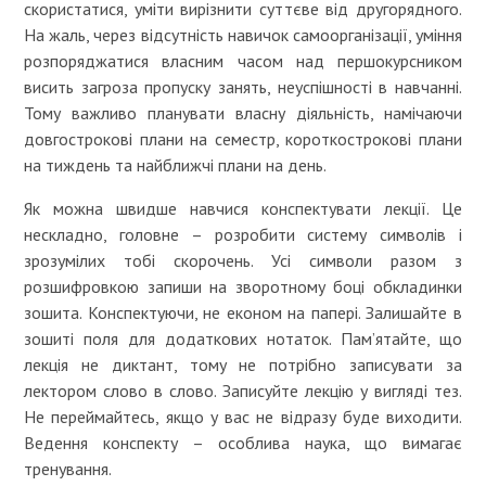
скористатися, уміти вирізнити суттєве від другорядного.
На жаль, через відсутність навичок самоорганізації, уміння
розпоряджатися власним часом над першокурсником
висить загроза пропуску занять, неуспішності в навчанні.
Тому важливо планувати власну діяльність, намічаючи
довгострокові плани на семестр, короткострокові плани
на тиждень та найближчі плани на день.
Як можна швидше навчися конспектувати лекції. Це
нескладно, головне – розробити систему символів і
зрозумілих тобі скорочень. Усі символи разом з
розшифровкою запиши на зворотному боці обкладинки
зошита. Конспектуючи, не економ на папері. Залишайте в
зошиті поля для додаткових нотаток. Пам’ятайте, що
лекція не диктант, тому не потрібно записувати за
лектором слово в слово. Записуйте лекцію у вигляді тез.
Не переймайтесь, якщо у вас не відразу буде виходити.
Ведення конспекту – особлива наука, що вимагає
тренування.