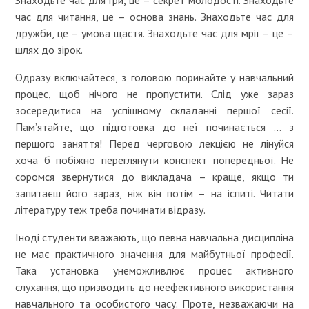
час для читання, це – основа знань. Знаходьте час для
дружби, це – умова щастя. Знаходьте час для мрії – це –
шлях до зірок.
Одразу включайтеся, з головою поринайте у навчальний
процес, щоб нічого не пропустити. Слід уже зараз
зосередитися на успішному складанні першої сесії.
Пам’ятайте, що підготовка до неї починається … з
першого заняття! Перед черговою лекцією не лінуйся
хоча б побіжно переглянути конспект попередньої. Не
соромся звернутися до викладача – краще, якщо ти
запитаєш його зараз, ніж він потім – на іспиті. Читати
літературу теж треба починати відразу.
Іноді студенти вважають, що певна навчальна дисципліна
не має практичного значення для майбутньої професії.
Така установка унеможливлює процес активного
слухання, що призводить до неефективного використання
навчального та особистого часу. Проте, незважаючи на