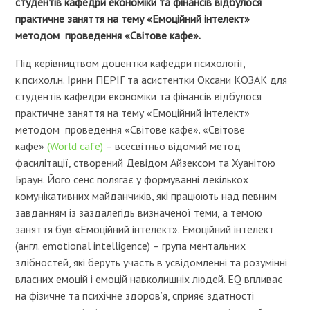
студентів кафедри економіки та фінансів відбулося
практичне заняття на тему «Емоційний інтелект»
методом проведення «Світове кафе».
Під керівництвом доцентки кафедри психології,
к.психол.н. Ірини ПЕРІГ та асистентки Оксани КОЗАК для
студентів кафедри економіки та фінансів відбулося
практичне заняття на тему «Емоційний інтелект»
методом проведення «Світове кафе». «Світове
кафе»
(World cafe)
– всесвітньо відомий метод
фасилітації, створений Девідом Айзексом та Хуанітою
Браун. Його сенс полягає у формуванні декількох
комунікативних майданчиків, які працюють над певним
завданням із заздалегідь визначеної теми, а темою
заняття був «Емоційний інтелект». Емоційний інтелект
(англ. emotional intelligence) – група ментальних
здібностей, які беруть участь в усвідомленні та розумінні
власних емоцій і емоцій навколишніх людей. EQ впливає
на фізичне та психічне здоров’я, сприяє здатності