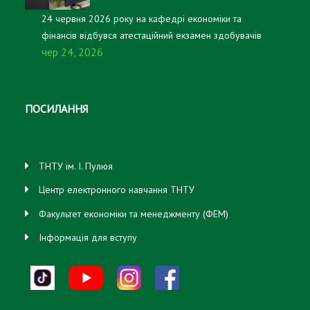
24 червня 2026 року на кафедрі економіки та
фінансів відбувся атестаційний екзамен здобувачів
чер 24, 2026
першого (бакалаврського) рівня вищої освіти, які
навчаються за освітньо-професійною програмою
«Підприємництво, торгівля та біржова діяльність».
ПОСИЛАННЯ
ТНТУ ім. І. Пулюя
Центр електронного навчання ТНТУ
Факультет економіки та менеджменту (ФЕМ)
Інформація для вступу