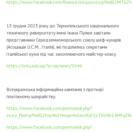
https://www.facebook.com/finance.tntu/posts/pfbid02MT
13 грудня 2023 року до Тернопільського національного
технічного університету імені Івана Пулюя завітали
представники Середземноморського союзу шеф-кухарів
(Асоціація U.C.M., Італія), які поділились секретами
італійської кухні під час захоплюючого майстер-класу.
https://tntu.edu.ua/?p=uk/news/5046
Всеукраїнська інформаційна кампанія з протидії
платіжному шахрайству.
https://www.facebook.com/permalink.php?
story_fbid=pfbid02Fnp46ENwqeHoSavJRyFSzT9U9h14MfqZ
https://www.facebook.com/permalink.php?