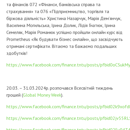
та фінансів 072 «Фінанси, банківська справа та
страхування» та 076 «Підприємництво, торгівля та
біржова діяльність» Христина Назарчук, Марія Дем’янчук,
Василина Могильська, Ірина Долик, Лідія Гнатюк, Ірина
Семеляк, Марія Романюк успішно пройшли онлайн курс від
Prometheus «Як будувати бізнес онлайн», що засвідчують
отримані cертифікати. Вітаємо та бажаємо подальших
здобутків!
https://www.facebook.com/finance.tntu/posts/pfbid0oCS
20.03. – 31.03.2024р. розпочався Всесвітній тиждень
грошей (
Global Money Week
).
https://www.facebook.com/finance.tntu/posts/pfbid02k
https://www.facebook.com/finance.tntu/posts/pfbid02jv5
https://www.facebook.com/finance.tntu/posts/pfbid02