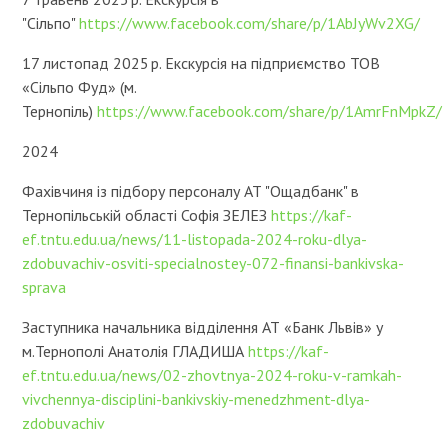
"Сільпо"
https://www.facebook.com/share/p/1AbJyWv2XG/
17 листопад 2025 р. Екскурсія на підприємство ТОВ
«Сільпо Фуд» (м.
Тернопіль)
https://www.facebook.com/share/p/1AmrFnMpkZ/
2024
Фахівчиня із підбору персоналу АТ "Ощадбанк" в
Тернопільській області Софія ЗЕЛЕЗ
https://kaf-
ef.tntu.edu.ua/news/11-listopada-2024-roku-dlya-
zdobuvachiv-osviti-specialnostey-072-finansi-bankivska-
sprava
Заступника начальника відділення АТ «Банк Львів» у
м.Тернополі Анатолія ГЛАДИША
https://kaf-
ef.tntu.edu.ua/news/02-zhovtnya-2024-roku-v-ramkah-
vivchennya-disciplini-bankivskiy-menedzhment-dlya-
zdobuvachiv