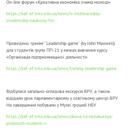
On-line форум «Креативна економіка очима молоді»
https://kaf-ef.tntu.edu.ua/news/iv-mizhnarodniy-
studentskiy-naukoviy-for...
Проведено тренінг “Leadership game” (by John Maxwell)
для студентів групи ПП-21 у межах вивчення курсу
«Організація підприємницької діяльності»
https://kaf-ef.tntu.edu.ua/news/trening-leadership-game
Відбулася загально-оглядова екскурсія ВРУ, а також
відідали урок парламентаризму у освітньому центрі ВРУ.
На завершення побували у Музеї грошей НБУ
https://kaf-ef.tntu.edu.ua/news/cikava-ta-nezabutnya-
podorozh-studenti-v...