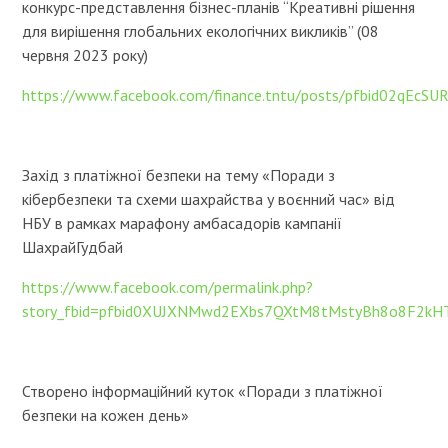
конкурс-представлення бізнес-планів “Креативні рішення
для вирішення глобальних екологічних викликів” (08
червня 2023 року)
https://www.facebook.com/finance.tntu/posts/pfbid02qE
Захід з платіжної безпеки на тему «Поради з
кібербезпеки та схеми шахрайства у воєнний час» від
НБУ в рамках марафону амбасадорів кампанії
ШахрайГудбай
https://www.facebook.com/permalink.php?
story_fbid=pfbid0XUJXNMwd2EXbs7QXtM8tMstyBh8o8F2k
Створено інформаційний куток «Поради з платіжної
безпеки на кожен день»