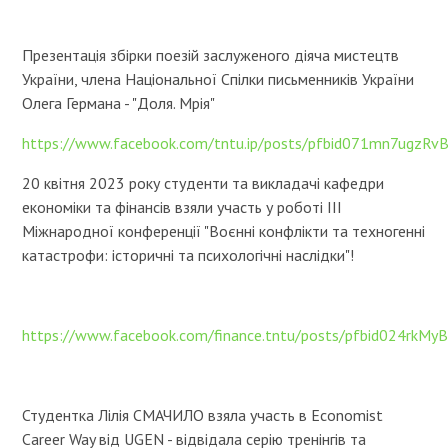
Презентація збірки поезій заслуженого діяча мистецтв
України, члена Національної Спілки письменників України
Олега Германа - "Доля. Мрія"
https://www.facebook.com/tntu.ip/posts/pfbid071mn7ugz
20 квітня 2023 року студенти та викладачі кафедри
економіки та фінансів взяли участь у роботі III
Міжнародної конференції "Воєнні конфлікти та техногенні
катастрофи: історичні та психологічні наслідки"!
https://www.facebook.com/finance.tntu/posts/pfbid024r
Студентка Лілія СМАЧИЛО взяла участь в Economist
Career Way від UGEN - відвідала серію тренінгів та