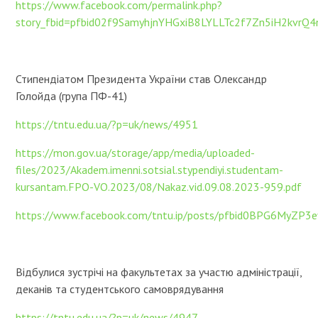
https://www.facebook.com/permalink.php?
story_fbid=pfbid02f9SamyhjnYHGxiB8LYLLTc2f7Zn5iH2kv
Стипендіатом Президента України став Олександр
Голойда (група ПФ-41)
https://tntu.edu.ua/?p=uk/news/4951
https://mon.gov.ua/storage/app/media/uploaded-
files/2023/Akadem.imenni.sotsial.stypendiyi.studentam-
kursantam.FPO-VO.2023/08/Nakaz.vid.09.08.2023-959.pdf
https://www.facebook.com/tntu.ip/posts/pfbid0BPG6My
Відбулися зустрічі на факультетах за участю адміністрації,
деканів та студентського самоврядування
https://tntu.edu.ua/?p=uk/news/4947