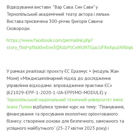
Відвідування вистави "Вар Сава. Син Сави" у
Тернопільський академічний театр актора і ляльки.
Вистава присвячена 300-річчю Григорія Савича
Сковороди.
https://www.facebook.com/permalink.php?
story_fbid=pfbid0wErw5QKdzPtCxWUNTGjacUFRxKpuzNXbq
У рамках реалізації проєкту ЄС Еразмус + (модуль Жан
Моне) «Міждисциплінарний підхід до дослідження
управління відходами: впровадження практики ЄС»
(621029-EPP-1-2020-1-UA-EPPJMO-MODULE) у
Тернопільський національний технічний університет імені
Івана Пулюя
відбулися тренінг-курс на тему: “Планування,
фінансування та просування екологічно орієнтованого
бізнесу: створення основи для безпечного, заможного та
успішного майбутнього” (25-27 квітня 2023 року) і