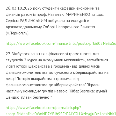
26. 03.10.2023 року студенти кафедри економіки та
фінансів разом із проф. Наталією МАРИНЕНКО та доц.
Сергієм РАДИНСЬКИМ побували на екскурсії в
Архикатедральному Соборі Непорочного Зачаття
(м.Тернопіль).
https://www.facebook.com/finance.tntu/posts/pfbid02Ne
27. Відбулося заняття з фінансової грамотності для
студентів 2 курсу на якому мали можливість, заглибитися
у світ історії шахрайства з грошима - від давніх часів
фальшивомонетництва до сучасного кібершахрайства на
лекції "Історія шахрайства з грошима: від
фальшивомонетництва до кібершахрайства". Зіграли
настільну командну гру під назвою "КіберБезпека: думай
швидко, плати безпечно!"
https://www.facebook.com/permalink.php?
story_fbid=pfbid0WxidP7YBJh9SFrFALYGJ1XzhygjuDz1cds