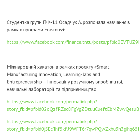
Студентка групи ПФ-11 Осадчук А. розпочала навчання в
рамках програми Erasmus+
https://www.facebook.com/finance.tntu/posts/pfbid0EV
Міжнародний хакатон в рамках проєкту «Smart
Manufacturing Innovation, Learning-labs and
Entrepreneurship – Інновації у розумному виробництві,
навчальні лабораторії та підприємництво
https://www.facebook.com/permalink.php?
story_fbid=pfbid02oQzfRZsc8FgVgZDtuuCueftEbMZwvQesu
https://www.facebook.com/permalink.php?
story_fbid=pfbid0jSEcTnf5kfiJ9WFT6r7qwPQwZxhu3h3gihq