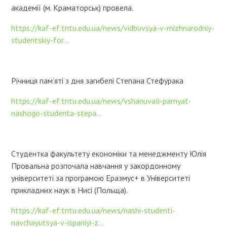
академії (м. Краматорськ) провела.
https://kaf-ef.tntu.edu.ua/news/vidbuvsya-v-mizhnarodniy-
studentskiy-for...
Річниця пам’яті з дня загибелі Степана Стефурака
https://kaf-ef.tntu.edu.ua/news/vshanuvali-pamyat-
nashogo-studenta-stepa...
Cтудентка факультету економіки та менеджменту Юлія
Провальна розпочала навчання у закордонному
університеті за програмою Еразмус+ в Університеті
прикладних наук в Нисі (Польща).
https://kaf-ef.tntu.edu.ua/news/nashi-studenti-
navchayutsya-v-ispaniyi-z...