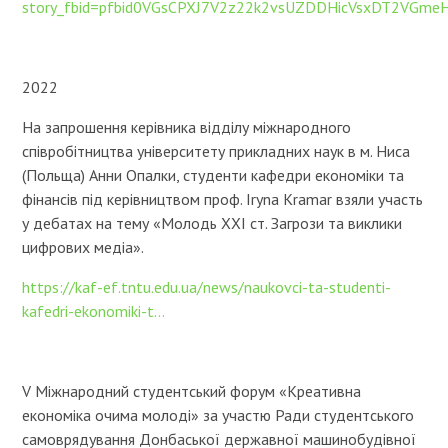
story_fbid=pfbid0VGsCPXJ7V2z22k2vsUZDDHicVsxDT2VGm
2022
На запрошення керівника відділу міжнародного
співробітництва університету прикладних наук в м. Ниса
(Польща) Анни Опалки, студенти кафедри економіки та
фінансів під керівництвом проф. Iryna Kramar взяли участь
у дебатах на тему «Молодь ХХІ ст. Загрози та виклики
цифрових медіа».
https://kaf-ef.tntu.edu.ua/news/naukovci-ta-studenti-
kafedri-ekonomiki-t...
V Міжнародний студентський форум «Креативна
економіка очима молоді» за участю Ради студентського
самоврядування Донбаської державної машинобудівної