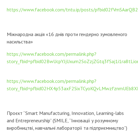
https://www.facebook.com/tntu.ip/posts/pfbid02fVmSA
Міжнародна акція «16 днів проти гендерно зумовленого
насильства»
https://www.facebook.com/permalink.php?
story_fbid=pfbid02BwUcpYJjUxum2SoZzjZGtq3fSaj1i1ra8t
https://www.facebook.com/permalink.php?
story_fbid=pfbid02HX4p53axF2SixTCyoKQvLMwzfznmUEb
Проєкт “Smart Manufacturing, Innovation, Learning-labs
and Entrepreneurship” (SMILE, “Інновації у розумному
виробництві, навчальні лабораторії та підприємництво”)