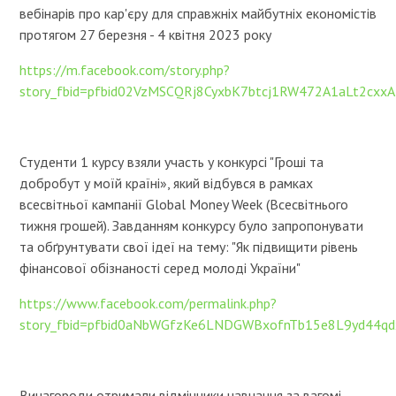
вебінарів про кар'єру для справжніх майбутніх економістів
протягом 27 березня - 4 квітня 2023 року
https://m.facebook.com/story.php?
story_fbid=pfbid02VzMSCQRj8CyxbK7btcj1RW472A1aLt2c
Студенти 1 курсу взяли участь у конкурсі "Гроші та
добробут у моїй країні», який відбувся в рамках
всесвітньої кампанії Global Money Week (Всесвітнього
тижня грошей). Завданням конкурсу було запропонувати
та обґрунтувати свої ідеї на тему: "Як підвищити рівень
фінансової обізнаності серед молоді України"
https://www.facebook.com/permalink.php?
story_fbid=pfbid0aNbWGfzKe6LNDGWBxofnTb15e8L9yd44q
Винагороди отримали відмінники навчання за вагомі