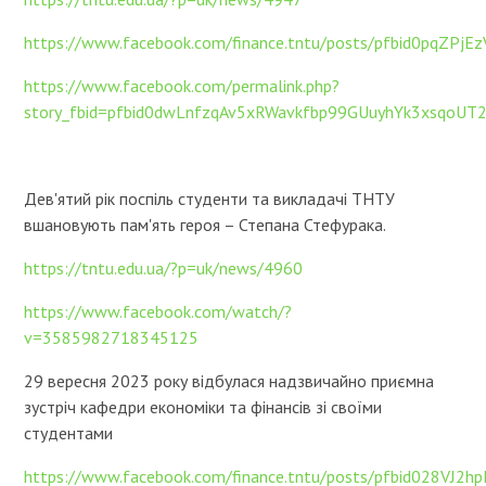
https://www.facebook.com/finance.tntu/posts/pfbid0pqZ
https://www.facebook.com/permalink.php?
story_fbid=pfbid0dwLnfzqAv5xRWavkfbp99GUuyhYk3xsqo
Дев'ятий рік поспіль студенти та викладачі ТНТУ
вшановують пам'ять героя – Степана Стефурака.
https://tntu.edu.ua/?p=uk/news/4960
https://www.facebook.com/watch/?
v=3585982718345125
29 вересня 2023 року відбулася надзвичайно приємна
зустріч кафедри економіки та фінансів зі своїми
студентами
https://www.facebook.com/finance.tntu/posts/pfbid028V