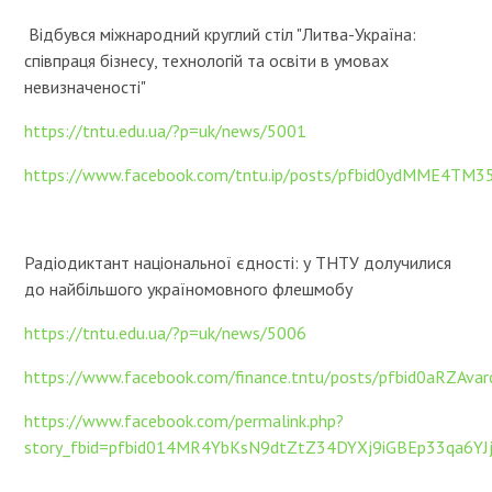
Відбувся міжнародний круглий стіл "Литва-Україна:
співпраця бізнесу, технологій та освіти в умовах
невизначеності"
https://tntu.edu.ua/?p=uk/news/5001
https://www.facebook.com/tntu.ip/posts/pfbid0ydMME4
Радіодиктант національної єдності: у ТНТУ долучилися
до найбільшого україномовного флешмобу
https://tntu.edu.ua/?p=uk/news/5006
https://www.facebook.com/finance.tntu/posts/pfbid0aRZ
https://www.facebook.com/permalink.php?
story_fbid=pfbid014MR4YbKsN9dtZtZ34DYXj9iGBEp33qa6Y