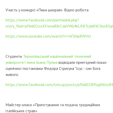
Участь у конкурсі «Пика шахрая». Відео-робота
https://www.facebook.com/permalink.php?
story_fbid=pfbid02ozXFwnaR8rCdaYWij4kLRBTcyb89C9uc8
https://www.youtube.com/watch?v=JATshp8WViU
Студенти
Тернопільський національний технічний
університет імені Івана Пулюя
відвідали прем'єрний показ
сценічної постановки Федора Стригуна "Ісус - син Бога
живого.
https://www.facebook.com/tntu.ip/posts/pfbid02BPogNXn
Майстер-класи «Приготування та подача традиційних
італійських страв»