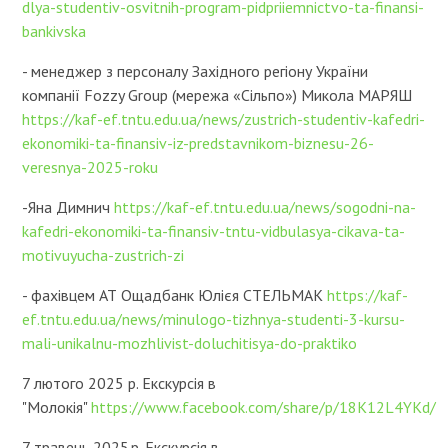
dlya-studentiv-osvitnih-program-pidpriiemnictvo-ta-finansi-
bankivska
- менеджер з персоналу Західного регіону України
компанії Fozzy Group (мережа «Сільпо») Микола МАРЯШ
https://kaf-ef.tntu.edu.ua/news/zustrich-studentiv-kafedri-
ekonomiki-ta-finansiv-iz-predstavnikom-biznesu-26-
veresnya-2025-roku
-Яна Димнич
https://kaf-ef.tntu.edu.ua/news/sogodni-na-
kafedri-ekonomiki-ta-finansiv-tntu-vidbulasya-cikava-ta-
motivuyucha-zustrich-zi
- фахівцем АТ Ощадбанк Юлієя СТЕЛЬМАК
https://kaf-
ef.tntu.edu.ua/news/minulogo-tizhnya-studenti-3-kursu-
mali-unikalnu-mozhlivist-doluchitisya-do-praktiko
7 лютого 2025 р. Екскурсія в
"Молокія"
https://www.facebook.com/share/p/18K12L4YKd/
7 травень 2025 р. Екскурсія в