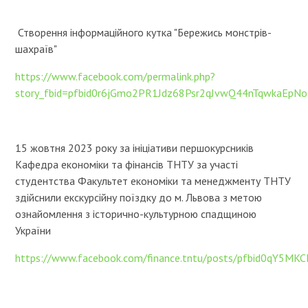
Створення інформаційного кутка "Бережись монстрів-
шахраїв"
https://www.facebook.com/permalink.php?
story_fbid=pfbid0r6jGmo2PR1Jdz68Psr2qJvwQ44nTqwkaEp
15 жовтня 2023 року за ініціативи першокурсників
Кафедра економіки та фінансів ТНТУ за участі
студентства Факультет економіки та менеджменту ТНТУ
здійснили екскурсійну поїздку до м. Львова з метою
ознайомлення з історично-культурною спадщиною
України
https://www.facebook.com/finance.tntu/posts/pfbid0q