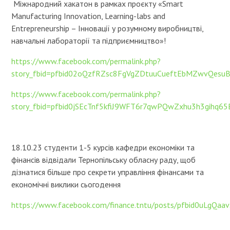
Міжнародний хакатон в рамках проєкту «Smart
Manufacturing Innovation, Learning-labs and
Entrepreneurship – Інновації у розумному виробництві,
навчальні лабораторії та підприємництво»!
https://www.facebook.com/permalink.php?
story_fbid=pfbid02oQzfRZsc8FgVgZDtuuCueftEbMZwvQesu
https://www.facebook.com/permalink.php?
story_fbid=pfbid0jSEcTnf5kfiJ9WFT6r7qwPQwZxhu3h3gihq
18.10.23 студенти 1-5 курсів кафедри економіки та
фінансів відвідали Тернопільську обласну раду, щоб
дізнатися більше про секрети управління фінансами та
економічні виклики сьогодення
https://www.facebook.com/finance.tntu/posts/pfbid0