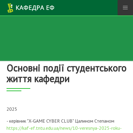
Перейти до основного вмісту
Основні події студентського
життя кафедри
2025
- керівник "X-GAME CYBER CLUB" Цалином Степаном
https://kaf-ef.tntu.edu.ua/news/10-veresnya-2025-roku-