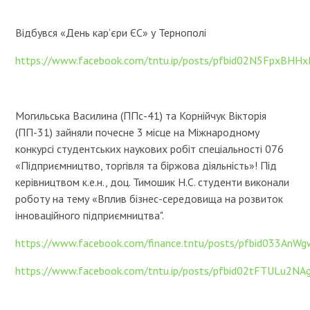
Відбувся «День кар’єри ЄС» у Тернополі
https://www.facebook.com/tntu.ip/posts/pfbid02N5Fpx
Могильська Василина (ППс-41) та Корнійчук Вікторія
(ПП-31) зайняли почесне 3 місце на Міжнародному
конкурсі студентських наукових робіт спеціальності 076
«Підприємництво, торгівля та біржова діяльність»! Під
керівництвом к.е.н., доц. Тимошик Н.С. студенти виконали
роботу на тему «Вплив бізнес-середовища на розвиток
інноваційного підприємництва".
https://www.facebook.com/finance.tntu/posts/pfbid03
https://www.facebook.com/tntu.ip/posts/pfbid02tFTUL