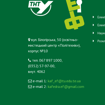
Елек
Елек
Наук
вул. Білогірська, 50 (освітньо-
Розк
мистецький центр «Політехнік»),
корпус №10
тел. 067 897 1000,
(0352) 57-97-00,
внут. 4062
e-mail 1:
kaf_ef@tu.edu.te.ua
e-mail 2:
kafedra.ef@gmail.com