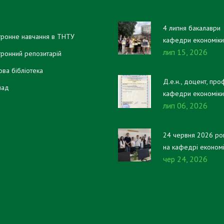
4 липня бакалаври
тронне навчання в ТНТУ
кафедри економіки
лип 15, 2026
фінансів отримали 
тронний репозитарій
дипломи!
ова бібліотека
Д.е.н., доцент, про
лад
кафедри економіки
лип 06, 2026
фінансів Віталій
ПИСЬМЕННИЙ отри
свідоцтво про
24 червня 2026 ро
реєстрацію авторсь
на кафедрі економ
права на настільну 
чер 24, 2026
та фінансів відбувс
«Платники та
атестаційний екзам
казнокради».
здобувачів першог
(бакалаврського) рі
вищої освіти, які
навчаються за освіт