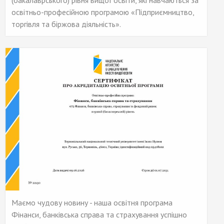
(бакалаврського) рівня вищої освіти, які навчаються за
освітньо-професійною програмою «Підприємництво,
торгівля та біржова діяльність».
Маємо чудову новину - наша освітня програма
Фінанси, банківська справа та страхування успішно