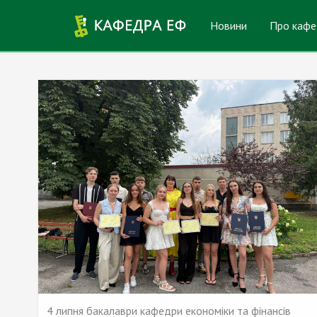
Перейти до основного вмісту
Новини
Про кафе
4 липня бакалаври кафедри економіки та фінансів