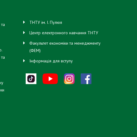
ТНТУ ім. І. Пулюя
 та
свої
Центр електронного навчання ТНТУ
Факультет економіки та менеджменту
ф.
(ФЕМ)
 та
Інформація для вступу
мав
ку
кого
іки
гру
я
ен
о
вня
ньо-