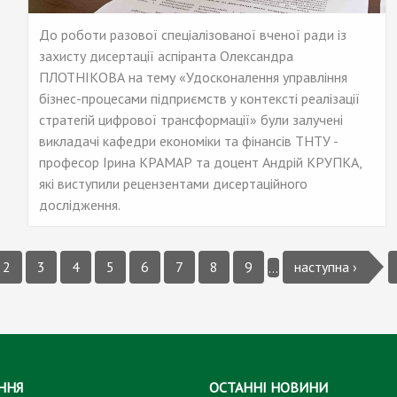
До роботи разової спеціалізованої вченої ради із
захисту дисертації аспіранта Олександра
ПЛОТНІКОВА на тему «Удосконалення управління
бізнес-процесами підприємств у контексті реалізації
стратегій цифрової трансформації» були залучені
викладачі кафедри економіки та фінансів ТНТУ -
професор Ірина КРАМАР та доцент Андрій КРУПКА,
які виступили рецензентами дисертаційного
дослідження.
2
3
4
5
6
7
8
9
наступна ›
…
ННЯ
ОСТАННІ НОВИНИ