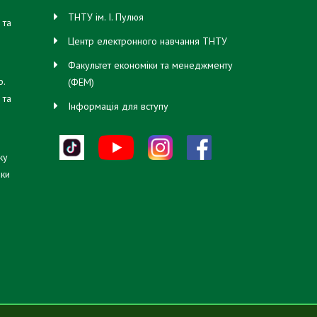
ТНТУ ім. І. Пулюя
 та
свої
Центр електронного навчання ТНТУ
Факультет економіки та менеджменту
ф.
(ФЕМ)
 та
Інформація для вступу
мав
ку
кого
іки
гру
я
ен
о
вня
ньо-