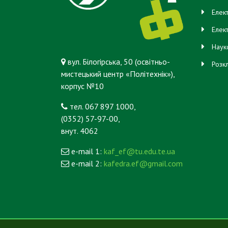
Елек
Елек
Наук
вул. Білогірська, 50 (освітньо-
Розк
мистецький центр «Політехнік»),
корпус №10
тел. 067 897 1000,
(0352) 57-97-00,
внут. 4062
e-mail 1:
kaf_ef@tu.edu.te.ua
e-mail 2:
kafedra.ef@gmail.com