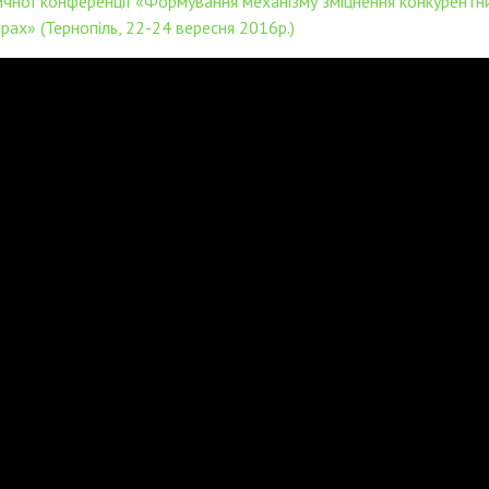
ичної конференції «Формування механізму зміцнення конкурентни
рах» (Тернопіль, 22-24 вересня 2016р.)