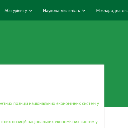
Абітурієнту
Наукова діяльність
Міжнародна дія
нтних позицій національних економічних систем у
нтних позицій національних економічних систем у