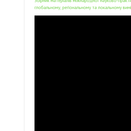
Збірник матеріалів міжнародної науково-практ
глобальному, регіональному та локальному вимі