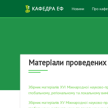
Перейти до основного вмісту
Новини
Про кафе
Матеріали проведених
Збірник матеріалів XVI Міжнародної науково-п
глобальному, регіональному та локальному вимір
Збірник матеріалів XV Міжнародної науково-пр