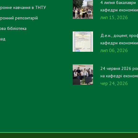
4 липня бакалаври
тронне навчання в ТНТУ
кафедри економіки
лип 15, 2026
фінансів отримали 
тронний репозитарій
дипломи!
ова бібліотека
Д.е.н., доцент, про
лад
кафедри економіки
лип 06, 2026
фінансів Віталій
ПИСЬМЕННИЙ отри
свідоцтво про
24 червня 2026 ро
реєстрацію авторсь
на кафедрі економ
права на настільну 
чер 24, 2026
та фінансів відбувс
«Платники та
атестаційний екзам
казнокради».
здобувачів першог
(бакалаврського) рі
вищої освіти, які
навчаються за освіт
професійною
програмою