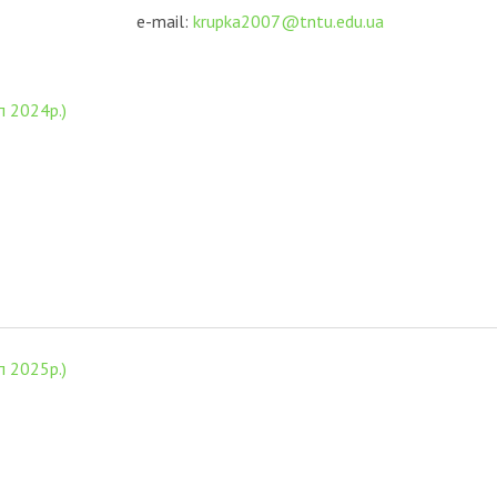
e-mail:
krupka2007@tntu.edu.ua
п 2024р.)
п 2025р.)