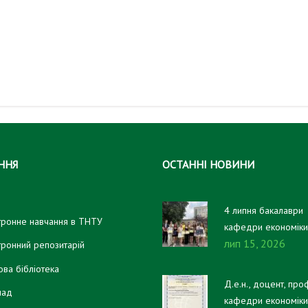
ННЯ
ОСТАННІ НОВИНИ
4 липня бакалаври
тронне навчання в ТНТУ
кафедри економіки
лип 15, 2026
фінансів отримали 
тронний репозитарій
дипломи!
ова бібліотека
Д.е.н., доцент, про
лад
кафедри економіки