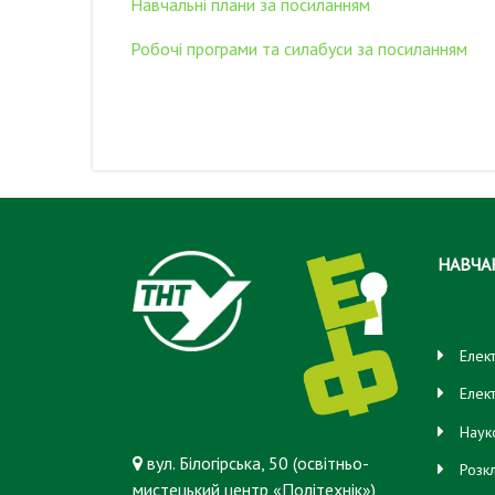
Навчальні плани за посиланням
Робочі програми та силабуси за посиланням
НАВЧА
Елек
Елек
Наук
вул. Білогірська, 50 (освітньо-
Розк
мистецький центр «Політехнік»),