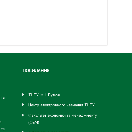
ПОСИЛАННЯ
ТНТУ ім. І. Пулюя
 та
свої
Центр електронного навчання ТНТУ
Факультет економіки та менеджменту
ф.
(ФЕМ)
 та