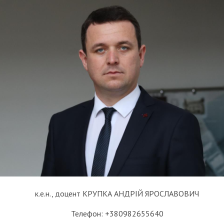
к.е.н., доцент КРУПКА АНДРІЙ ЯРОСЛАВОВИЧ
Телефон: +38098265​​5640