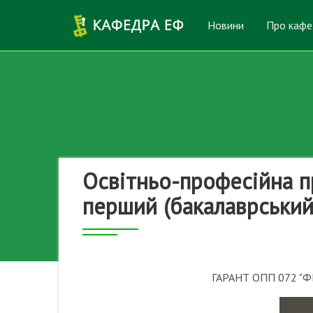
Перейти до основного вмісту
Новини
Про кафе
Освітньо-професійна пр
перший (бакалаврський
ГАРАНТ ОПП 072 "Ф