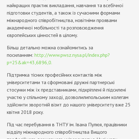
найкращих практик викладання, навчання та всебічної
підготовки студентів, а також із сучасними формами
міжнародного співробітництва, новітніми проявами
академічної мобільності та розповсюдження
європейських цінностей в цілому.
Більш детально можна ознайомитись за
посиланням:
http://www.pwsz.nysa.pl/index.php?
p=25&ak=43,6896,0.
Підтримка тісних професійних контактів між
університетами та сформовані дружні партнерські
стосунки між їх представниками, підкріплені й підсилені
участю у спільному заході, дозволилипольським колегам
здійснити зворотній візит до нашого університету вже 25
квітня 2018 року.
Під час перебування в ТНТУ ім. Івана Пулюя, працівники
відділу міжнародного співробітництва Вищого