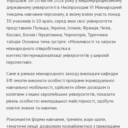
Упродовж 16-20 квітня 2018 року у Вищомупрофесійному
державному університеті в Нисіпроходив VI Міжнародний
тиждень навчання персоналу, в якому взяли участь понад
30 учасників із 10 країн, серед яких свої університети
представили Польща, Україна, Іспанія, Франція, Чехія,
Косово, Боснія і Герцеговина, Чорногорія, Туреччина
таІндія. Основна тема зустрічі: «Можливості та загрози
міжнародного співробітництва в
контекстіінтернаціоналізації університетів у широкій
перспективі».
Саме в рамках міжнародного заходу викладачі кафедри
ЕФ змогли виконати особисті програми індивідуальної
навчальної мобільності, здійснити обмін досвідом із
колегами з інших європейських університетів, показати
рівень особистої викладацької майстерності, здобути
новітні знання та навички.
Різноманітні форми навчання, тренінги, ворк-шопи,
тематичні лекції дозволили познайомитися з прикладами