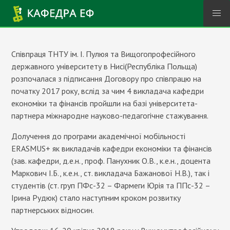
Перейти до основного вмісту
Співпраця ТНТУ ім. І. Пулюя та Вищогопрофесійного
державного університету в Нисі(Республіка Польща)
розпочалася з підписання Договору про співпрацю на
початку 2017 року, вслід за чим 4 викладача кафедри
економіки та фінансів пройшли на базі університета-
партнера міжнародне науково-педагогічне стажування.
Долучення до програми академічної мобільності
ERASMUS+ як викладачів кафедри економіки та фінансів
(зав. кафедри, д.е.н., проф. Панухник О.В., к.е.н., доцента
Маркович І.Б., к.е.н., ст. викладача Бажанової Н.В.), так і
студентів (ст. груп ПФс-32 – Фармеги Юрія та ППс-32 –
Ірина Рудюк) стало наступним кроком розвитку
партнерських відносин.