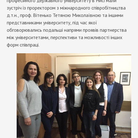
професійного державного університету в Нисі мали
зустріч із проректором з міжнародного співробітництва
д.т.н., проф. Вітенько Тетяною Миколаївною та іншими
представниками університету, під час якої
обговорювались подальші напрями проявів партнерства
між університетами, перспективи та можливості інших
форм співпраці.