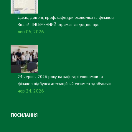
Д.е.н., доцент, проф. кафедри економіки та фінансів
Віталій ПИСЬМЕННИЙ отримав свідоцтво про
лип 06, 2026
реєстрацію авторського права на настільну гру
«Платники та казнокради».
24 червня 2026 року на кафедрі економіки та
фінансів відбувся атестаційний екзамен здобувачів
чер 24, 2026
першого (бакалаврського) рівня вищої освіти, які
навчаються за освітньо-професійною програмою
«Підприємництво, торгівля та біржова діяльність».
ПОСИЛАННЯ