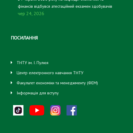
фінансів відбувся атестаційний екзамен здобувачів
чер 24, 2026
першого (бакалаврського) рівня вищої освіти, які
навчаються за освітньо-професійною програмою
«Підприємництво, торгівля та біржова діяльність».
ПОСИЛАННЯ
ТНТУ ім. І. Пулюя
Центр електронного навчання ТНТУ
Факультет економіки та менеджменту (ФЕМ)
Інформація для вступу