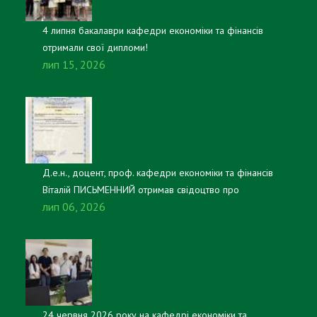
4 липня бакалаври кафедри економіки та фінансів
отримали свої дипломи!
лип 15, 2026
Д.е.н., доцент, проф. кафедри економіки та фінансів
Віталій ПИСЬМЕННИЙ отримав свідоцтво про
лип 06, 2026
реєстрацію авторського права на настільну гру
«Платники та казнокради».
24 червня 2026 року на кафедрі економіки та