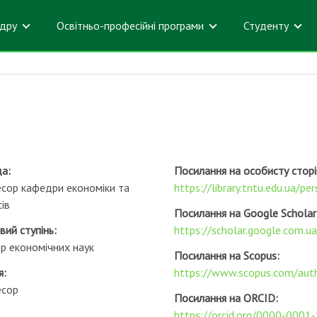
дру
Освітньо-професійні програми
Студенту
да:
Посилання на особисту сторі
сор кафедри економіки та
https://library.tntu.edu.ua/per
ів
Посилання на Google Scholar
вий ступінь:
https://scholar.google.com.
р економічних наук
Посилання на Scopus:
я:
https://www.scopus.com/auth
есор
Посилання на ORCID:
https://orcid.org/0000-000