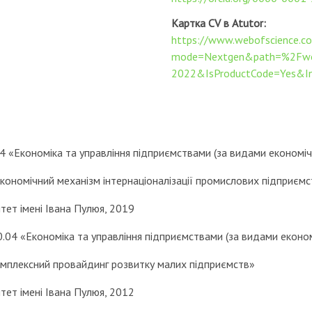
Картка CV в Atutor:
https://www.webofscience.c
mode=Nextgen&path=%2Fwo
2022&IsProductCode=Yes&
04 «Економіка та управління підприємствами (за видами економічн
економічний механізм інтернаціоналізації промислових підприємс
тет імені Івана Пулюя, 2019
0.04 «Економіка та управління підприємствами (за видами економ
омплексний провайдинг розвитку малих підприємств»
тет імені Івана Пулюя, 2012