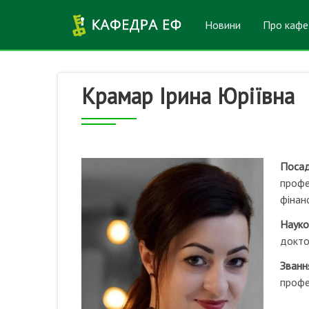
Перейти до основного вмісту
Новини
Про кафе
Крамар Ірина Юріївна
Поса
профе
фінанс
Науко
докто
Званн
проф