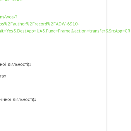
om/wos/?
s%2Fauthor%2Frecord%2FADW-6910-
Init=Yes&DestApp=UA&Func=Frame&action=transfer&SrcApp
ої діяльності)»
тв»
ічної діяльності)»