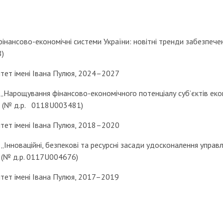
інансово-економічні системи України: новітні тренди забезпечен
8)
итет імені Івана Пулюя, 2024–2027
„Нарощування фінансово-економічного потенціалу суб’єктів еко
” (№ д.р. 0118U003481)
итет імені Івана Пулюя, 2018–2020
Інноваційні, безпекові та ресурсні засади удосконалення управ
 (№ д.р. 0117U004676)
итет імені Івана Пулюя, 2017–2019