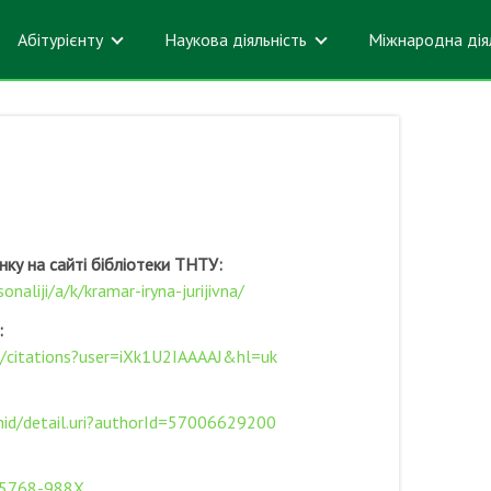
Абітурієнту
Наукова діяльність
Міжнародна дія
нку на сайті бібліотеки ТНТУ:
sonaliji/a/k/kramar-iryna-jurijivna/
:
ua/citations?user=iXk1U2IAAAAJ&hl=uk
id/detail.uri?authorId=57006629200
1-5768-988X