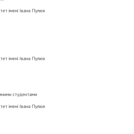
тет імені Івана Пулюя
тет імені Івана Пулюя
емними студентами
тет імені Івана Пулюя