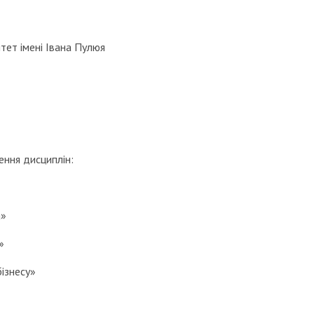
тет імені Івана Пулюя
ння дисциплін:
а»
»
бізнесу»