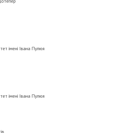
 дотепер
тет імені Івана Пулюя
тет імені Івана Пулюя
ів